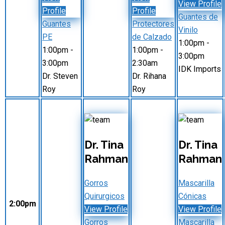
View Profile
Profile
Profile
Guantes de
Guantes
Protectores
Vinilo
PE
de Calzado
1:00pm
-
1:00pm
-
1:00pm
-
3:00pm
3:00pm
2:30am
IDK Imports
Dr. Steven
Dr. Rihana
Roy
Roy
Dr. Tina
Dr. Tina
Rahman
Rahman
Gorros
Mascarilla
Quirurgicos
Cónicas
2:00pm
View Profile
View Profile
Gorros
Mascarilla