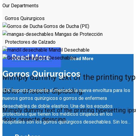
Our Departments
Gorros Quirurgicos
Gorros de Ducha (PE)
Mangas de Protección
Protectores de Calzado
Mandil Desechable
Read More
Read More
Gorros Quirurgicos
Mimply dummy text of the printing ty
dolor onsecte dipiscing.
IDK Imports presenta al mercado la nueva envoltura para los
nuevos gorros quirúrgicos o gorros de enfermera
desechables de doble elastico. Una de los escudos
Mimply dummy text of the printing typesetting ip
protectores que tienen los médicos cirujanos en los
dolor onsecte dipiscing.
hospitales son los gorros quirúrgicos desechables. Sin los…