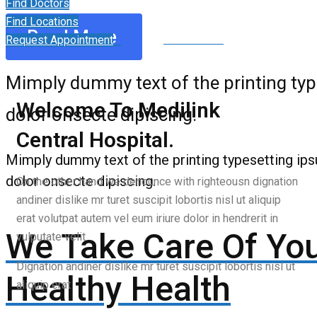
Find Doctors
Find Locations
Read More
Request Appointment
Read More
Mimply dummy text of the printing ty
Welcome To Medilink
dolor onsecte dipiscing.
Central Hospital.
Mimply dummy text of the printing typesetting ip
dolor onsecte dipiscing.
On the other hand we denounce with righteousn dignation
andiner dislike mr turet suscipit lobortis nisl ut aliquip
erat volutpat autem vel eum iriure dolor in hendrerit in
We Take Care Of Yo
vulputate velit
Dignation andiner dislike mr turet suscipit lobortis nisl ut
Healthy Health
aliquip erat