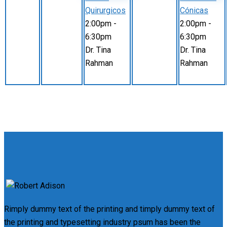
Quirurgicos
Cónicas
2:00pm
-
2:00pm
-
6:30pm
6:30pm
Dr. Tina
Dr. Tina
Rahman
Rahman
Rimply dummy text of the printing and timply dummy text of
the printing and typesetting industry psum has been the