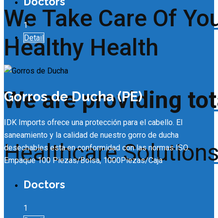
Doctors
We Take Care Of Yo
1
Detail
Healthy Health
We are providing tot
Gorros de Ducha (PE)
IDK Imports ofrece una protección para el cabello. El
saneamiento y la calidad de nuestro gorro de ducha
Healthcare Solutions
desechables esta en conformidad con las normas ISO.
Empaque 100 Piezas/Bolsa, 1000Piezas/Caja
Doctors
1