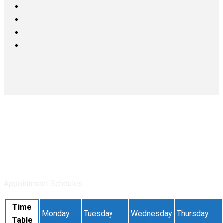
Doctors Time Table
Appointment Schdules
Time
Monday
Tuesday
Wednesday
Thursday
Table