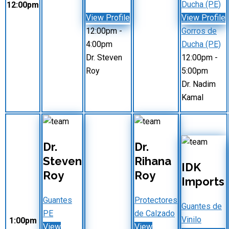
Ducha (PE)
12:00pm
View Profile
View Profile
12:00pm
-
Gorros de
4:00pm
Ducha (PE)
Dr. Steven
12:00pm
-
Roy
5:00pm
Dr. Nadim
Kamal
Dr.
Dr.
Steven
Rihana
IDK
Roy
Roy
Imports
Guantes
Protectores
Guantes de
PE
de Calzado
Vinilo
1:00pm
View
View