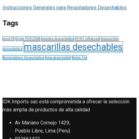
Instrucciones Generales para Respiradores Desechables
Tags
covid19
Gripe PORCINA
guantes descartables
H1N1 Influenza
mascarillas
mascarillas desechables
descartables
Respiradores Desechables
ropa desechable
Swine Flu
IDK Imports sac está comprometida a ofrecer la selección
más amplia de productos de alta calidad
Av Mariano Cornejo 1429,
Pueblo Libre, Lima (Peru)
932661422