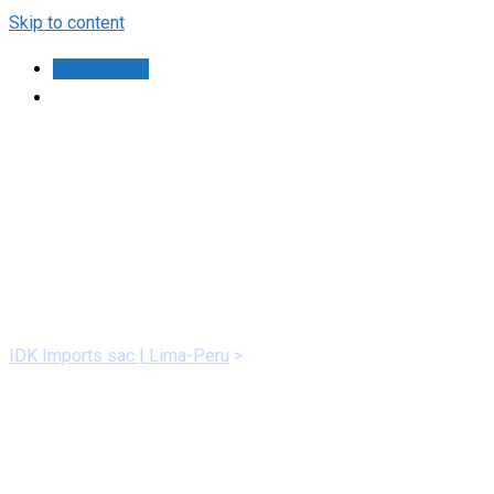
Skip to content
Contáctanos
Eventos y Noticias
IDK Imports sac | Lima-Peru
>
Eventos y Noticias