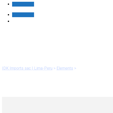
Contáctanos
Contáctanos
Post Slider
IDK Imports sac | Lima-Peru
>
Elements
>
Post Slider