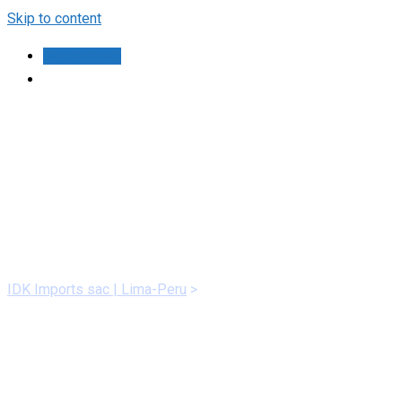
Skip to content
Contáctanos
About 3
IDK Imports sac | Lima-Peru
>
About 3